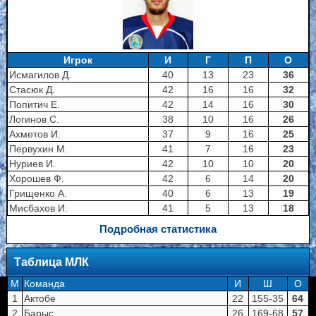
Игрок
И
Г
П
О
Исмагилов Д.
40
13
23
36
Стасюк Д.
42
16
16
32
Попитич Е.
42
14
16
30
Логинов С.
38
10
16
26
Ахметов И.
37
9
16
25
Первухин М.
41
7
16
23
Нуриев И.
42
10
10
20
Хорошев Ф.
42
6
14
20
Грищенко А.
40
6
13
19
Мисбахов И.
41
5
13
18
Подробная статистика
Таблица МЛК
M
Команда
И
Ш
О
1
Актобе
22
155-35
64
2
Барыс
26
169-68
57