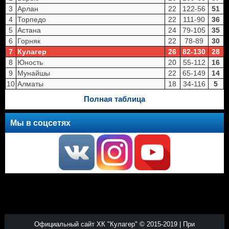
3
Арлан
22
122-56
51
4
Торпедо
22
111-90
36
5
Астана
24
79-105
35
6
Горняк
22
78-89
30
7
Кулагер
26
82-130
28
8
Юность
20
55-112
16
9
Мунайшы
22
65-149
14
10
Алматы
18
34-116
5
Полная таблица
Мы в соцсетях
Официальный сайт ХК "Кулагер" © 2015-2019 | При