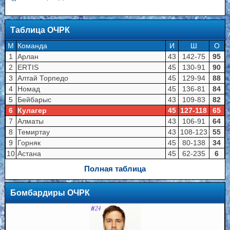
Таблица ОЧРК
M
Команда
И
Ш
О
1
Арлан
43
142-75
95
2
ERTIS
45
130-91
90
3
Алтай Торпедо
45
129-94
88
4
Номад
45
136-81
84
5
Бейбарыс
43
109-83
82
6
Кулагер
45
127-118
65
7
Алматы
43
106-91
64
8
Темиртау
43
108-123
55
9
Горняк
45
80-138
34
10
Астана
45
62-235
6
Полная таблица
Бомбардиры ОЧРК