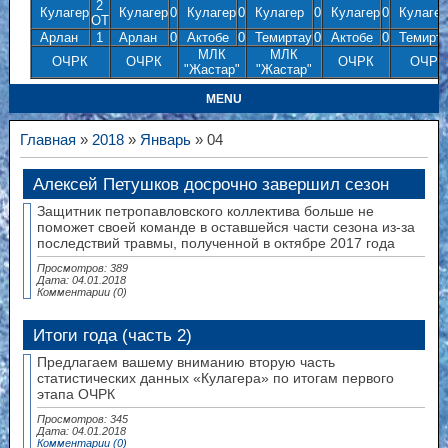
2
Кулагер
Кулагер
0
Кулагер
0
Кулагер
0
Кулагер
0
Кулагер
ОТ
Арлан
1
Арлан
0
Актобе
0
Темиртау
0
Актобе
0
Темирта
МЛК
МЛК
ОЧРК
ОЧРК
ОЧРК
ОЧРК
"Жастар"
"Жастар"
MENU
Главная
»
2018
»
Январь
» 04
Алексей Петушков досрочно завершил сезон
Защитник петропавловского коллектива больше не
поможет своей команде в оставшейся части сезона из-за
последствий травмы, полученной в октябре 2017 года
Просмотров: 389
Дата:
04.01.2018
Комментарии (0)
Итоги года (часть 2)
Предлагаем вашему вниманию вторую часть
статистических данных «Кулагера» по итогам первого
этапа ОЧРК
Просмотров: 345
Дата:
04.01.2018
Комментарии (0)