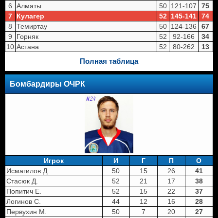
6
Алматы
50
121-107
75
7
Кулагер
52
145-141
74
8
Темиртау
50
124-136
67
9
Горняк
52
92-166
34
10
Астана
52
80-262
13
Полная таблица
Бомбардиры ОЧРК
Игрок
И
Г
П
О
Исмагилов Д.
50
15
26
41
Стасюк Д.
52
21
17
38
Попитич Е.
52
15
22
37
Логинов С.
44
12
16
28
Первухин М.
50
7
20
27