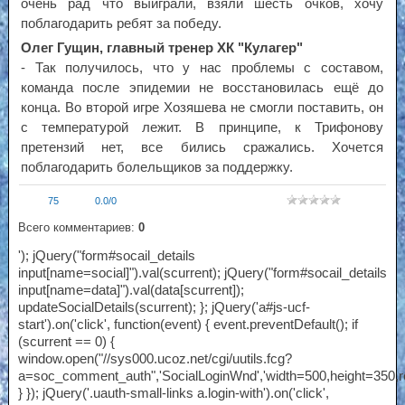
очень рад что выиграли, взяли шесть очков, хочу
поблагодарить ребят за победу.
Олег Гущин, главный тренер ХК "Кулагер"
- Так получилось, что у нас проблемы с составом,
команда после эпидемии не восстановилась ещё до
конца. Во второй игре Хозяшева не смогли поставить, он
с температурой лежит. В принципе, к Трифонову
претензий нет, все бились сражались. Хочется
поблагодарить болельщиков за поддержку.
75
0.0
/
0
Всего комментариев:
0
'); jQuery("form#socail_details
input[name=social]").val(scurrent); jQuery("form#socail_details
input[name=data]").val(data[scurrent]);
updateSocialDetails(scurrent); }; jQuery('a#js-ucf-
start').on('click', function(event) { event.preventDefault(); if
(scurrent == 0) {
window.open("//sys000.ucoz.net/cgi/uutils.fcg?
a=soc_comment_auth",'SocialLoginWnd','width=500,height=350,res
} }); jQuery('.uauth-small-links a.login-with').on('click',