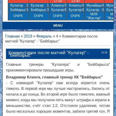
17:00
13:00
Кулагер
2
Кулагер
1
Алматы
0
Алматы
0
Мунайшы
0
Муна
Бейбарыс
5
Бейбарыс
3
Кулагер
0
Кулагер
0
Кулагер
0
Кулаг
МЛК
МЛ
ОЧРК
ОЧРК
ОЧРК
ОЧРК
"Жастар"
"Жаст
MENU
Главная
»
2019
»
Февраль
» 4 » Комментарии после
матчей "Кулагер" - "Бейбарыс"
Комментарии после матчей "Кулагер" -
10:28
"Бейбарыс"
Главные тренеры "Кулагера" и "Бейбарыса"
прокомментировали прошедшие игры.
Владимир Клинга, главный тренер ХК "Бейбарыс"
- С командой "Кулагер" нам всегда играется очень
тяжело. В первой игре мы лучше настроились, бились от
начала и до конца. Во второй игре было тяжелее, важный
момент, когда мы получили пять минут штрафа и играли в
меньшинстве, счёт стал 1:2. Отстояли удаление, потом
было несколько хороших моментов, забили третий гол. Я