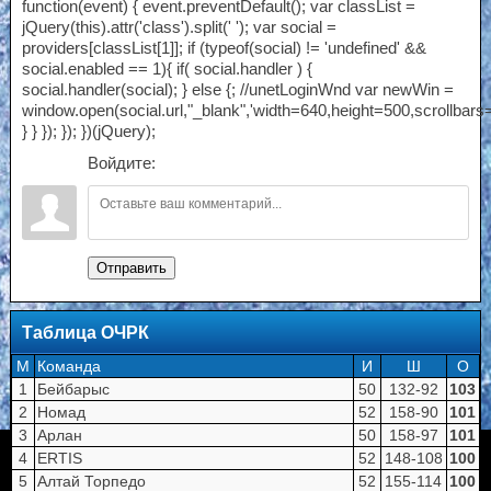
function(event) { event.preventDefault(); var classList =
jQuery(this).attr('class').split(' '); var social =
providers[classList[1]]; if (typeof(social) != 'undefined' &&
social.enabled == 1){ if( social.handler ) {
social.handler(social); } else {; //unetLoginWnd var newWin =
window.open(social.url,"_blank",'width=640,height=500,scrollbars
} } }); }); })(jQuery);
Войдите:
Отправить
Таблица ОЧРК
M
Команда
И
Ш
О
1
Бейбарыс
50
132-92
103
2
Номад
52
158-90
101
3
Арлан
50
158-97
101
4
ERTIS
52
148-108
100
5
Алтай Торпедо
52
155-114
100