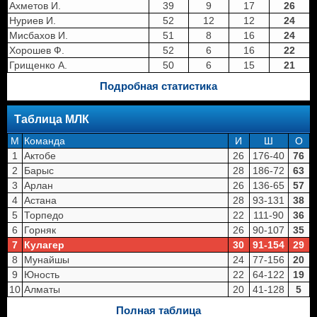
Ахметов И.
39
9
17
26
Нуриев И.
52
12
12
24
Мисбахов И.
51
8
16
24
Хорошев Ф.
52
6
16
22
Грищенко А.
50
6
15
21
Подробная статистика
Таблица МЛК
M
Команда
И
Ш
О
1
Актобе
26
176-40
76
2
Барыс
28
186-72
63
3
Арлан
26
136-65
57
4
Астана
28
93-131
38
5
Торпедо
22
111-90
36
6
Горняк
26
90-107
35
7
Кулагер
30
91-154
29
8
Мунайшы
24
77-156
20
9
Юность
22
64-122
19
10
Алматы
20
41-128
5
Полная таблица