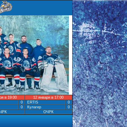
ря в 19:00
12 января в 17:00
0
ERTIS
0
0
Кулагер
0
ЧРК
ОЧРК