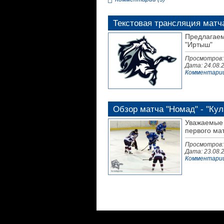
Текстовая трансляция матча
Предлагаем
"Иртыш"
Просмотров:
Дата:
24.08.
Комментарии
Обзор матча "Номад" - "Кула
Уважаемые 
первого мат
Просмотров:
Дата:
23.08.
Комментарии