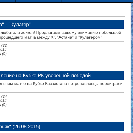
" - "Кулагер"
любители хоккея! Предлагаем вашему вниманию небольшой
прошедшего матча между ХК "Астана" и "Кулагером"
 722
2015
 (0)
ление на Кубке РК уверенной победой
ельном матче на Кубке Казахстана петропавловцы переиграли
 724
2015
 (0)
рняк" (26.08.2015)