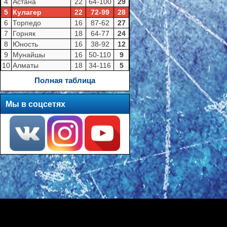
4
Астана
22
64-100
29
5
Кулагер
22
72-99
28
6
Торпедо
16
87-62
27
7
Горняк
18
64-77
24
8
Юность
16
38-92
12
9
Мунайшы
16
50-110
9
10
Алматы
18
34-116
5
Полная таблица
Мы в соцсетях