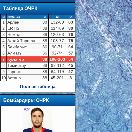
Таблица ОЧРК
M
Команда
И
Ш
О
1
Арлан
38
132-69
83
2
ERTIS
38
114-69
80
3
Номад
38
120-63
76
4
Алтай Торпедо
38
103-77
75
5
Бейбарыс
36
90-71
64
6
Алматы
36
92-74
57
7
Кулагер
38
106-103
54
8
Темиртау
38
92-112
45
9
Горняк
38
64-119
27
10
Астана
38
45-201
3
Полная таблица
Бомбардиры ОЧРК