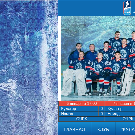
6 января в 17:00
7 января в 
Кулагер
0
Кулагер
Номад
0
Номад
ОЧРК
ОЧРК
ГЛАВНАЯ
КЛУБ
"КУЛА