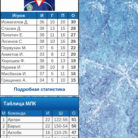
Игрок
И
Г
П
О
Исмагилов Д.
36
10
20
30
Стасюк Д.
38
13
15
28
Попитич Е.
38
11
16
27
Логинов С.
38
10
16
26
Первухин М.
37
6
16
22
Ахметов И.
33
8
12
20
Хорошев Ф.
38
6
13
19
Нуриев И.
38
10
8
18
Мисбахов И.
37
5
11
16
Грищенко А.
34
5
10
15
Подробная статистика
Таблица МЛК
M
Команда
И
Ш
О
1
Арлан
22
122-56
51
2
Барыс
22
150-54
50
3
Актобе
16
110-25
47