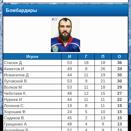
Бомбардиры
Игрок
И
Г
П
О
Стасюк Д.
53
18
18
36
Ахметов И.
49
8
26
34
Исмагилов Д.
44
11
19
30
Луговской В.
53
9
21
30
Волков М.
53
11
18
29
Чеботаев К.
48
12
15
27
Нуриев И.
44
11
11
22
Логинов С.
19
8
11
19
Хорошев Ф.
24
5
10
15
Садиков В.
45
2
13
15
Грищенко А.
48
4
9
13
Андрейкив В.
52
4
9
13