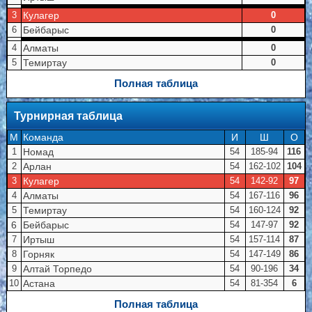
Кулагер
3
0
Бейбарыс
6
0
Алматы
4
0
Темиртау
5
0
Полная таблица
Турнирная таблица
M
Команда
И
Ш
О
Номад
1
54
185-94
116
Арлан
2
54
162-102
104
Кулагер
3
54
142-92
97
Алматы
4
54
167-116
96
Темиртау
5
54
160-124
92
6
Бейбарыс
54
147-97
92
Иртыш
7
54
157-114
87
Горняк
8
54
147-149
86
Алтай Торпедо
9
54
90-196
34
Астана
10
54
81-354
6
Полная таблица