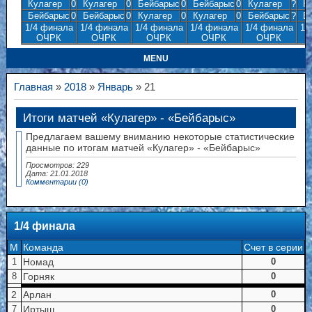
Кулагер
0
Кулагер
0
Бейбарыс
0
Бейбарыс
0
Кулагер
?
Ку
Бейбарыс
0
Бейбарыс
0
Кулагер
0
Кулагер
0
Бейбарыс
?
Бе
1/4 финала
1/4 финала
1/4 финала
1/4 финала
1/4 финала
1/
ОЧРК
ОЧРК
ОЧРК
ОЧРК
ОЧРК
MENU
Главная
»
2018
»
Январь
» 21
Итоги матчей «Кулагер» - «Бейбарыс»
Предлагаем вашему вниманию некоторые статистические
данные по итогам матчей «Кулагер» - «Бейбарыс»
Просмотров: 229
Дата:
21.01.2018
Комментарии (0)
1/4 финала
M
Команда
Счет в серии
Номад
1
0
Горняк
8
0
2
Арлан
0
Иртыш
7
0